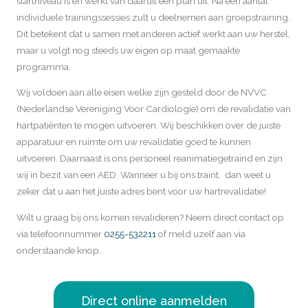
startniveau is en werkt van daaruit een plan uit. Na een aantal
individuele trainingssessies zult u deelnemen aan groepstraining.
Dit betekent dat u samen met anderen actief werkt aan uw herstel,
maar u volgt nog steeds uw eigen op maat gemaakte
programma.
Wij voldoen aan alle eisen welke zijn gesteld door de NVVC
(Nederlandse Vereniging Voor Cardiologie) om de revalidatie van
hartpatiënten te mogen uitvoeren. Wij beschikken over de juiste
apparatuur en ruimte om uw revalidatie goed te kunnen
uitvoeren. Daarnaast is ons personeel reanimatiegetraind en zijn
wij in bezit van een AED. Wanneer u bij ons traint, dan weet u
zeker dat u aan het juiste adres bent voor uw hartrevalidatie!
Wilt u graag bij ons komen revalideren?
Neem direct contact op
via telefoonnummer
0255-532211
of meld uzelf aan via
onderstaande knop.
Direct online aanmelden